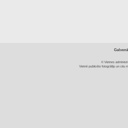
Galven
© Vietnes administ
Vietnē publicēto fotogrāfiju un citu 