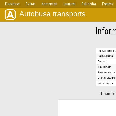
Database
Extras
Komentāri
Jaunumi
Palīdzība
Forums
Autobusa transports
Inform
Attēla identifik
Faila lielums:
Autors:
Ir publicēts:
Atrodas vietnē
Unikāli skatīju
Komentārus:
Dinamik