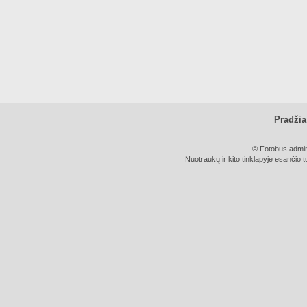
Pradžia
© Fotobus admini
Nuotraukų ir kito tinklapyje esančio t