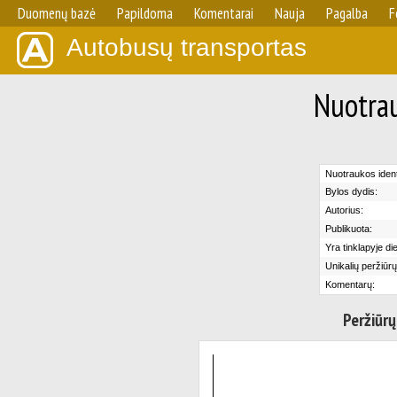
Duomenų bazė
Papildoma
Komentarai
Nauja
Pagalba
F
Autobusų transportas
Nuotrau
Nuotraukos identi
Bylos dydis:
Autorius:
Publikuota:
Yra tinklapyje di
Unikalių peržiūrų
Komentarų:
Peržiūrų