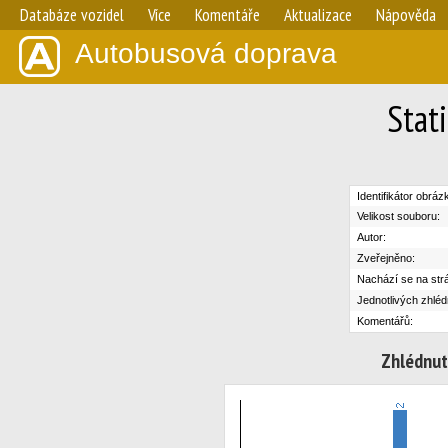
Databáze vozidel
Více
Komentáře
Aktualizace
Nápověda
Autobusová doprava
Stat
Identifikátor obráz
Velikost souboru:
Autor:
Zveřejněno:
Nachází se na str
Jednotlivých zhléd
Komentářů:
Zhlédnut