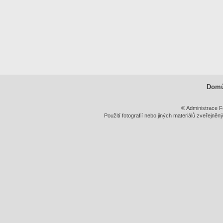
Dom
© Administrace F
Použití fotografií nebo jiných materiálů zveřejně