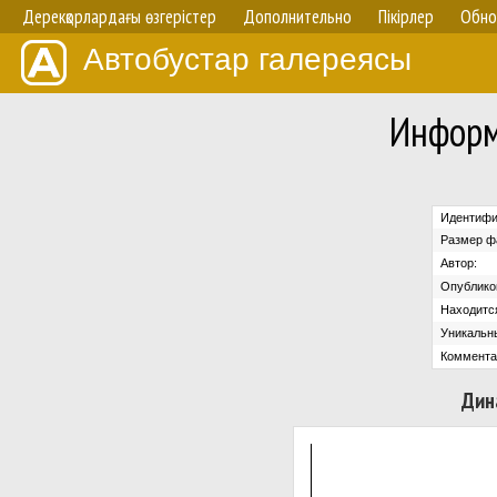
Дерекқорлардағы өзгерістер
Дополнительно
Пікірлер
Обно
Автобустар галереясы
Информ
Идентифи
Размер ф
Автор:
Опублико
Находится
Уникальн
Коммента
Дин