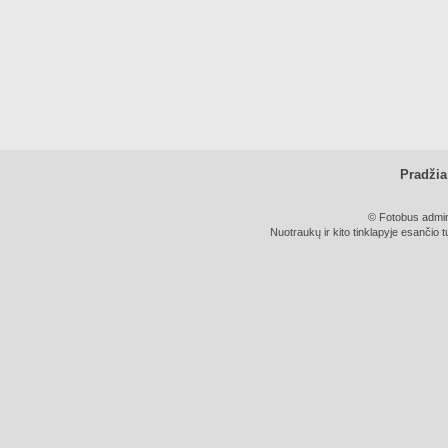
Pradžia
© Fotobus admini
Nuotraukų ir kito tinklapyje esančio t