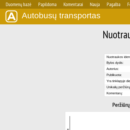
Duomenų bazė
Papildoma
Komentarai
Nauja
Pagalba
F
Autobusų transportas
Nuotrau
Nuotraukos identi
Bylos dydis:
Autorius:
Publikuota:
Yra tinklapyje di
Unikalių peržiūrų
Komentarų:
Peržiūrų