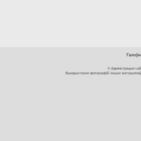
Галоўн
© Адміністрацыя са
Выкарыстанне фатаграфій і іншых матэрыялаў, 