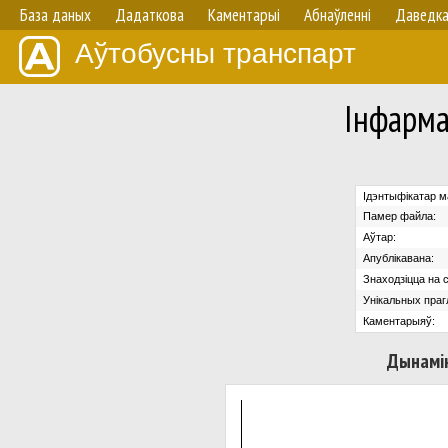
База даных
Дадаткова
Каментарыі
Абнаўленнi
Даведк
Аўтобусны транспарт
Iнфарм
Ідэнтыфікатар м
Памер файла:
Аўтар:
Апублікавана:
Знаходзіцца на с
Унікальных праг
Каментарыяў:
Дынамік