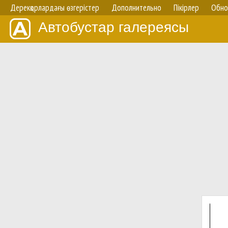
Дерекқорлардағы өзгерістер
Дополнительно
Пікірлер
Обно
Автобустар галереясы