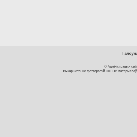
Галоўн
© Адміністрацыя са
Выкарыстанне фатаграфій і іншых матэрыялаў, 