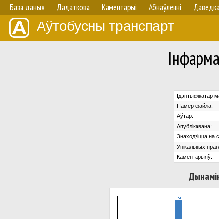
База даных
Дадаткова
Каментарыі
Абнаўленнi
Даведк
Аўтобусны транспарт
Iнфарма
Ідэнтыфікатар м
Памер файла:
Аўтар:
Апублікавана:
Знаходзіцца на с
Унікальных праг
Каментарыяў:
Дынамік