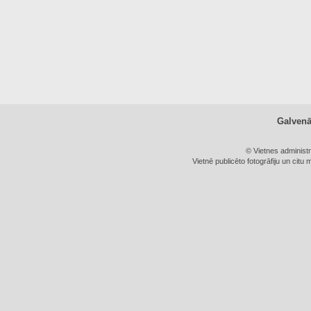
Galven
© Vietnes administ
Vietnē publicēto fotogrāfiju un citu 