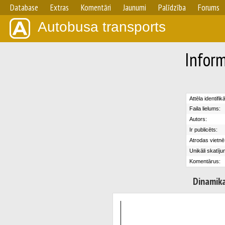
Database
Extras
Komentāri
Jaunumi
Palīdzība
Forums
Autobusa transports
Inform
Attēla identifik
Faila lielums:
Autors:
Ir publicēts:
Atrodas vietnē
Unikāli skatīju
Komentārus:
Dinamik