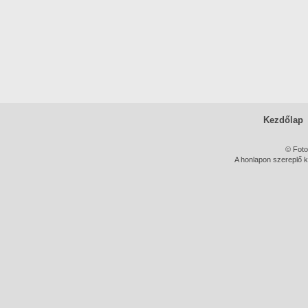
Kezdőlap
© Foto
A honlapon szereplő k