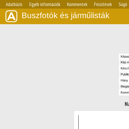
Adatbázis
Egyéb információk
Kommentek
Frissítések
Súgó
Buszfotók és járműlisták
Képaz
Kép m
Készít
Publik
Hány n
Megte
Komm
N