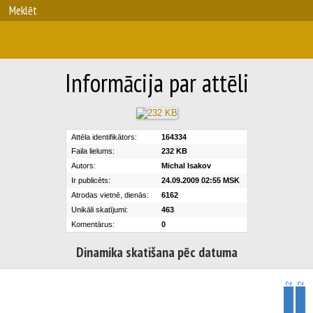
Meklēt
Informācija par attēli
Attēla identifikātors:
164334
Faila lielums:
232 KB
Autors:
Michal Isakov
Ir publicēts:
24.09.2009 02:55 MSK
Atrodas vietnē, dienās:
6162
Unikāli skatījumi:
463
Komentārus:
0
Dinamika skatišana pēc datuma