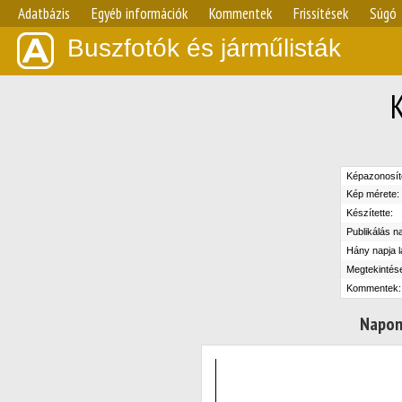
Adatbázis
Egyéb információk
Kommentek
Frissítések
Súgó
Buszfotók és járműlisták
Képazonosít
Kép mérete:
Készítette:
Publikálás n
Hány napja l
Megtekintés
Kommentek:
Napon