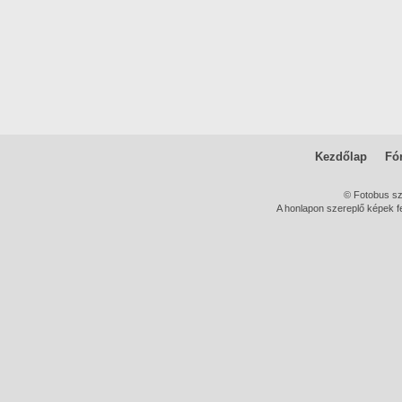
Kezdőlap
Fó
© Fotobus s
A honlapon szereplő képek fe