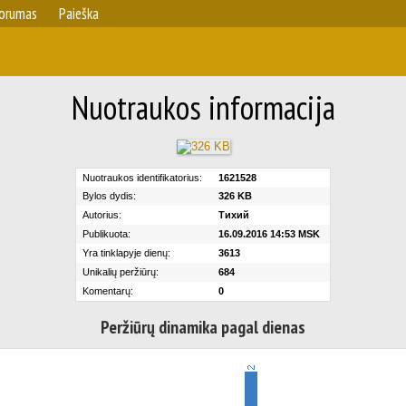
orumas
Paieška
Nuotraukos informacija
Nuotraukos identifikatorius:
1621528
Bylos dydis:
326 KB
Autorius:
Тихий
Publikuota:
16.09.2016 14:53 MSK
Yra tinklapyje dienų:
3613
Unikalių peržiūrų:
684
Komentarų:
0
Peržiūrų dinamika pagal dienas