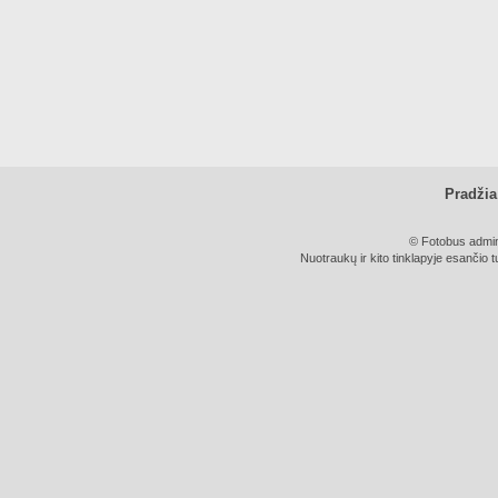
Pradžia
© Fotobus admini
Nuotraukų ir kito tinklapyje esančio t