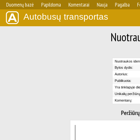
Duomenų bazė
Papildoma
Komentarai
Nauja
Pagalba
F
Autobusų transportas
Nuotrau
Nuotraukos identi
Bylos dydis:
Autorius:
Publikuota:
Yra tinklapyje di
Unikalių peržiūrų
Komentarų:
Peržiūrų