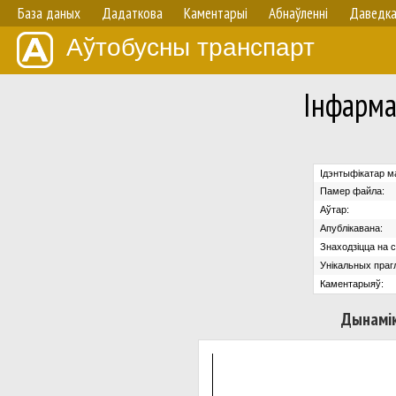
База даных
Дадаткова
Каментарыі
Абнаўленнi
Даведк
Аўтобусны транспарт
Iнфарма
Ідэнтыфікатар м
Памер файла:
Аўтар:
Апублікавана:
Знаходзіцца на с
Унікальных праг
Каментарыяў:
Дынамік