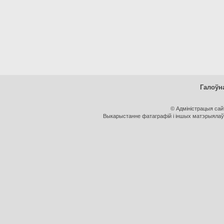
Галоўн
© Адміністрацыя са
Выкарыстанне фатаграфій і іншых матэрыялаў, 