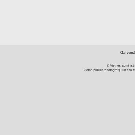
Galven
© Vietnes administ
Vietnē publicēto fotogrāfiju un citu 