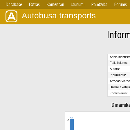
Database
Extras
Komentāri
Jaunumi
Palīdzība
Forums
Autobusa transports
Inform
Attēla identifik
Faila lielums:
Autors:
Ir publicēts:
Atrodas vietnē
Unikāli skatīju
Komentārus:
Dinamik