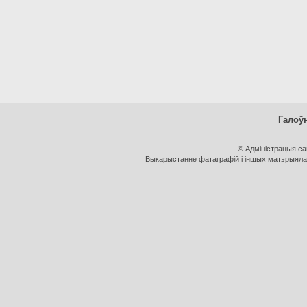
Галоў
© Адміністрацыя с
Выкарыстанне фатаграфій і іншых матэрыялаў,