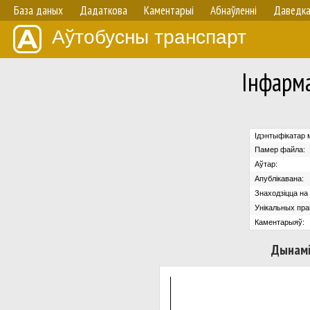
База даных
Дадаткова
Каментарыі
Абнаўленнi
Даведк
Аўтобусны транспарт
Iнфарм
Ідэнтыфікатар 
Памер файла:
Аўтар:
Апублікавана:
Знаходзіцца на 
Унікальных пра
Каментарыяў:
Дынамі