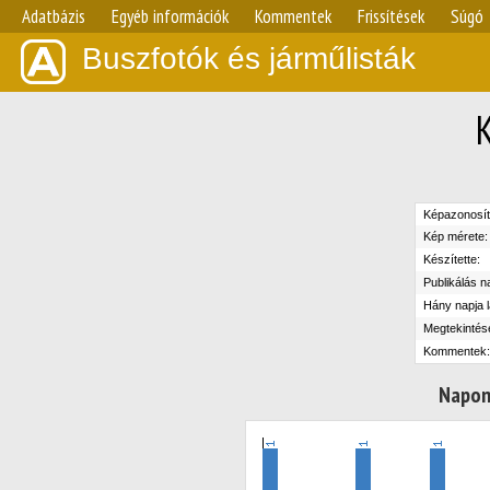
Adatbázis
Egyéb információk
Kommentek
Frissítések
Súgó
Buszfotók és járműlisták
Képazonosít
Kép mérete:
Készítette:
Publikálás n
Hány napja l
Megtekintés
Kommentek:
Napon