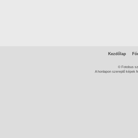
Kezdőlap
Fó
© Fotobus s
A honlapon szereplő képek fe