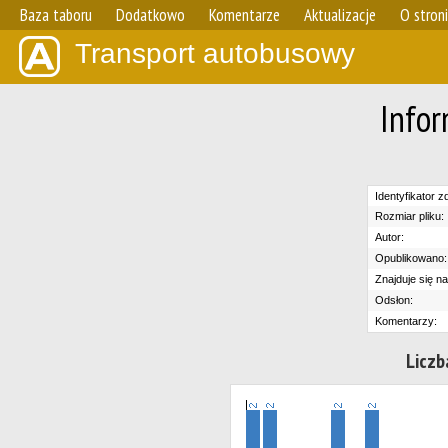
Baza taboru
Dodatkowo
Komentarze
Aktualizacje
O stron
Transport autobusowy
Infor
Identyfikator zd
Rozmiar pliku:
Autor:
Opublikowano:
Znajduje się na
Odsłon:
Komentarzy:
Liczb