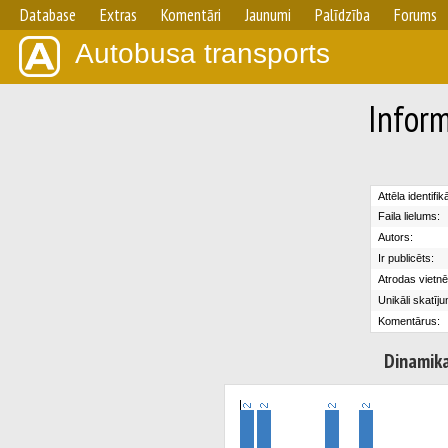
Database
Extras
Komentāri
Jaunumi
Palīdzība
Forums
Autobusa transports
Inform
Attēla identifik
Faila lielums:
Autors:
Ir publicēts:
Atrodas vietnē
Unikāli skatīju
Komentārus:
Dinamik