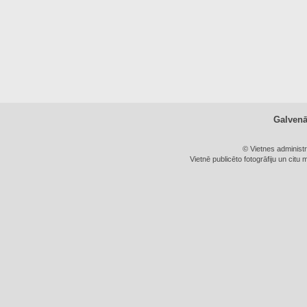
Galven
© Vietnes administ
Vietnē publicēto fotogrāfiju un citu 