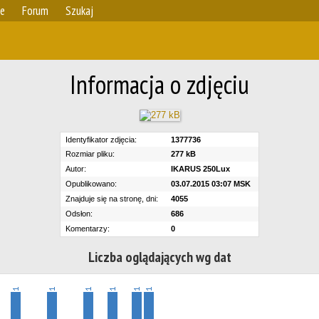
ie
Forum
Szukaj
Informacja o zdjęciu
Identyfikator zdjęcia:
1377736
Rozmiar pliku:
277 kB
Autor:
IKARUS 250Lux
Opublikowano:
03.07.2015 03:07 MSK
Znajduje się na stronę, dni:
4055
Odsłon:
686
Komentarzy:
0
Liczba oglądających wg dat