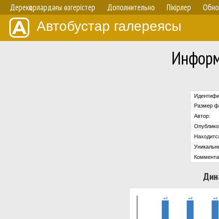
Дерекқорлардағы өзгерістер
Дополнительно
Пікірлер
Обно
Автобустар галереясы
Информ
Идентифи
Размер ф
Автор:
Опублико
Находится
Уникальн
Коммента
Дин