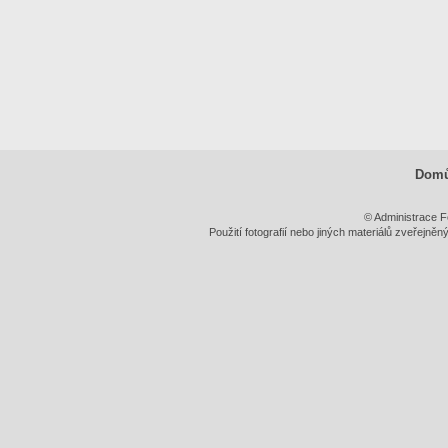
Dom
© Administrace F
Použití fotografií nebo jiných materiálů zveřejně