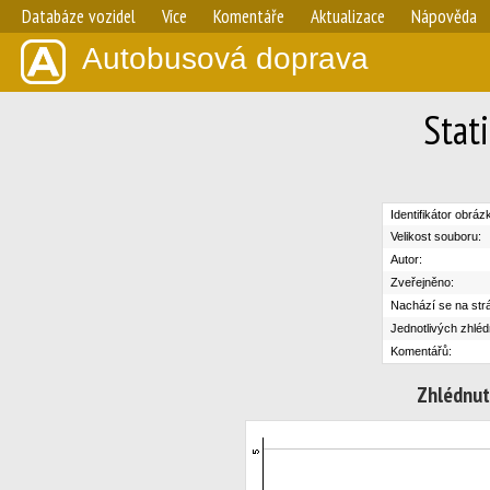
Databáze vozidel
Více
Komentáře
Aktualizace
Nápověda
Autobusová doprava
Stat
Identifikátor obráz
Velikost souboru:
Autor:
Zveřejněno:
Nachází se na str
Jednotlivých zhléd
Komentářů:
Zhlédnut