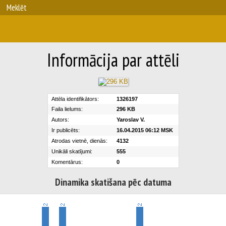
Meklēt
Informācija par attēli
Attēla identifikātors:
1326197
Faila lielums:
296 KB
Autors:
Yaroslav V.
Ir publicēts:
16.04.2015 06:12 MSK
Atrodas vietnē, dienās:
4132
Unikāli skatījumi:
555
Komentārus:
0
Dinamika skatišana pēc datuma