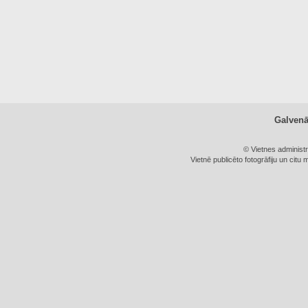
Galven
© Vietnes administ
Vietnē publicēto fotogrāfiju un citu 