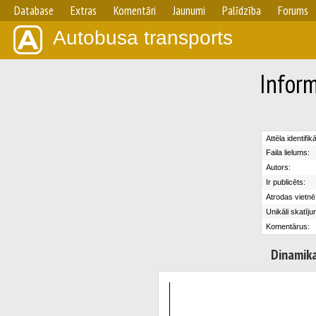
Database
Extras
Komentāri
Jaunumi
Palīdzība
Forums
Autobusa transports
Inform
Attēla identifik
Faila lielums:
Autors:
Ir publicēts:
Atrodas vietnē
Unikāli skatīju
Komentārus:
Dinamik