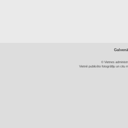
Galven
© Vietnes administ
Vietnē publicēto fotogrāfiju un citu 