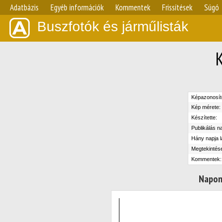
Adatbázis
Egyéb információk
Kommentek
Frissítések
Súgó
Buszfotók és járműlisták
Képazonosít
Kép mérete:
Készítette:
Publikálás n
Hány napja l
Megtekintés
Kommentek:
Napon