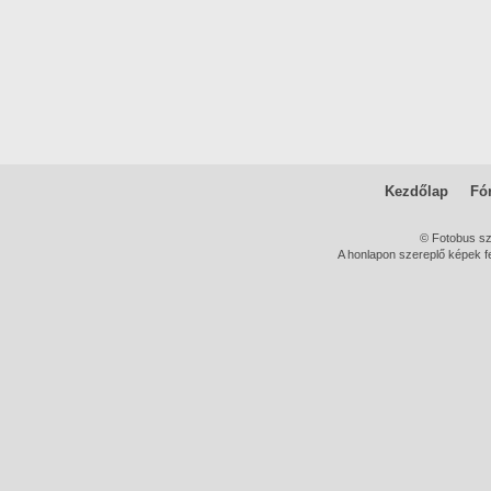
Kezdőlap
Fó
© Fotobus s
A honlapon szereplő képek fe