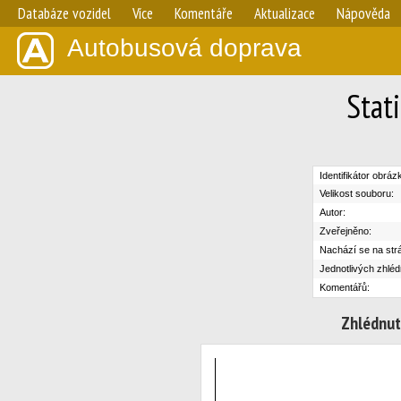
Databáze vozidel
Více
Komentáře
Aktualizace
Nápověda
Autobusová doprava
Stat
Identifikátor obráz
Velikost souboru:
Autor:
Zveřejněno:
Nachází se na str
Jednotlivých zhléd
Komentářů:
Zhlédnut