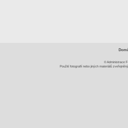
Dom
© Administrace F
Použití fotografií nebo jiných materiálů zveřejně