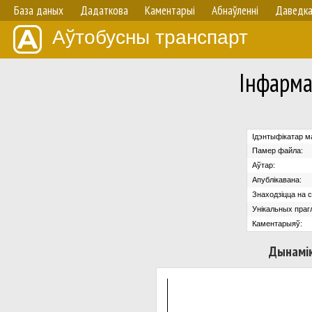
База даных
Дадаткова
Каментарыі
Абнаўленнi
Даведк
Аўтобусны транспарт
Iнфарма
Ідэнтыфікатар м
Памер файла:
Аўтар:
Апублікавана:
Знаходзіцца на с
Унікальных праг
Каментарыяў:
Дынамік