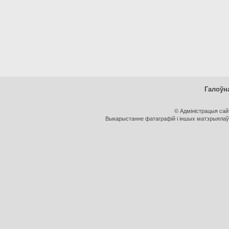
Галоўн
© Адміністрацыя са
Выкарыстанне фатаграфій і іншых матэрыялаў, 