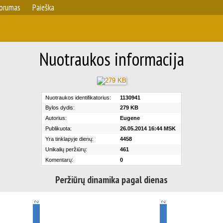
orumas
Paieška
Nuotraukos informacija
Nuotraukos identifikatorius:
1130941
Bylos dydis:
279 KB
Autorius:
Eugene
Publikuota:
26.05.2014 16:44 MSK
Yra tinklapyje dienų:
4458
Unikalių peržiūrų:
461
Komentarų:
0
Peržiūrų dinamika pagal dienas