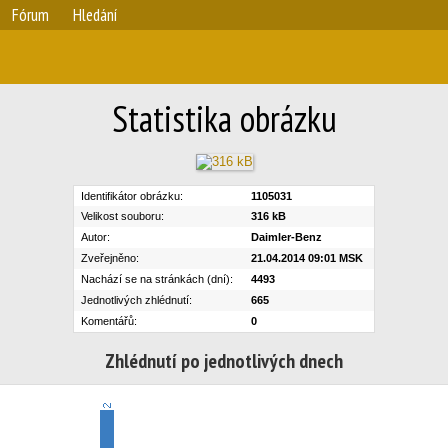
Fórum
Hledání
Statistika obrázku
Identifikátor obrázku:
1105031
Velikost souboru:
316 kB
Autor:
Daimler-Benz
Zveřejněno:
21.04.2014 09:01 MSK
Nachází se na stránkách (dní):
4493
Jednotlivých zhlédnutí:
665
Komentářů:
0
Zhlédnutí po jednotlivých dnech