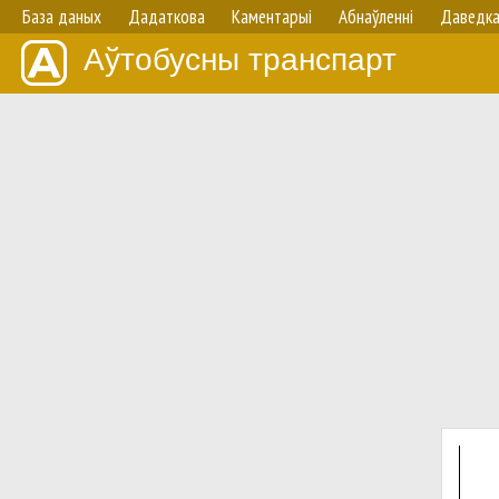
База даных
Дадаткова
Каментарыі
Абнаўленнi
Даведк
Аўтобусны транспарт