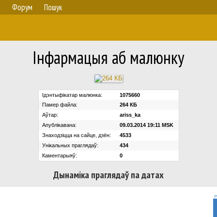
а
Форум
Пошук
Iнфармацыя аб малюнку
Ідэнтыфікатар малюнка:
1075660
Памер файла:
264 КБ
Аўтар:
ariss_ka
Апублікавана:
09.03.2014 19:11 MSK
Знаходзіцца на сайце, дзён:
4533
Унікальных праглядаў:
434
Каментарыяў:
0
Дынаміка праглядаў па датах