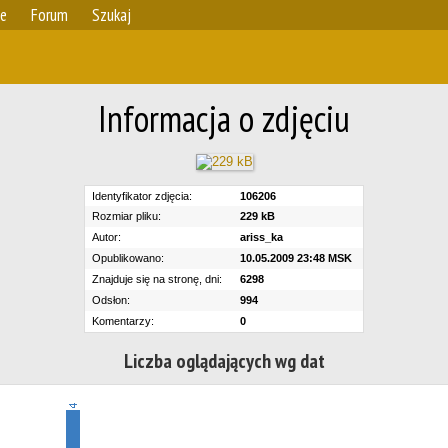
ie
Forum
Szukaj
Informacja o zdjęciu
Identyfikator zdjęcia:
106206
Rozmiar pliku:
229 kB
Autor:
ariss_ka
Opublikowano:
10.05.2009 23:48 MSK
Znajduje się na stronę, dni:
6298
Odsłon:
994
Komentarzy:
0
Liczba oglądających wg dat