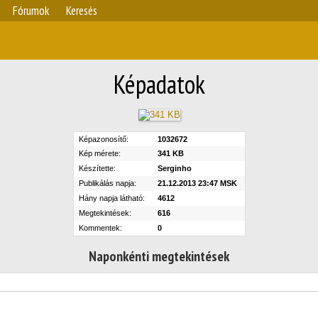
Fórumok
Keresés
Képadatok
Képazonosítő:
1032672
Kép mérete:
341 KB
Készítette:
Serginho
Publikálás napja:
21.12.2013 23:47 MSK
Hány napja látható:
4612
Megtekintések:
616
Kommentek:
0
Naponkénti megtekintések