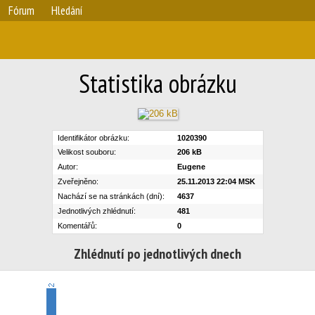
Fórum
Hledání
Statistika obrázku
Identifikátor obrázku:
1020390
Velikost souboru:
206 kB
Autor:
Eugene
Zveřejněno:
25.11.2013 22:04 MSK
Nachází se na stránkách (dní):
4637
Jednotlivých zhlédnutí:
481
Komentářů:
0
Zhlédnutí po jednotlivých dnech