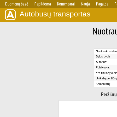
Duomenų bazė
Papildoma
Komentarai
Nauja
Pagalba
F
Autobusų transportas
Nuotrau
Nuotraukos identi
Bylos dydis:
Autorius:
Publikuota:
Yra tinklapyje di
Unikalių peržiūrų
Komentarų:
Peržiūrų