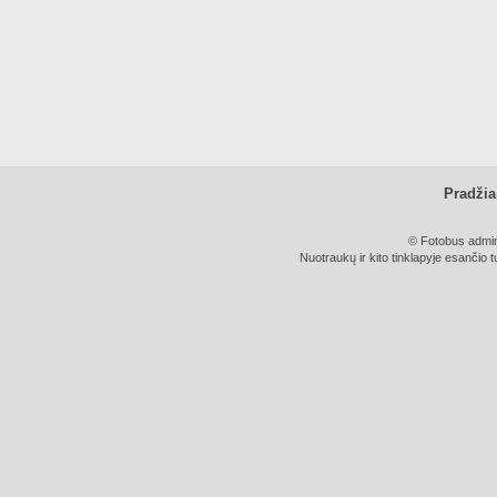
Pradžia
© Fotobus admini
Nuotraukų ir kito tinklapyje esančio t