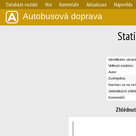
Databáze vozidel
Více
Komentáře
Aktualizace
Nápověda
Autobusová doprava
Stat
Identifikátor obráz
Velikost souboru:
Autor:
Zveřejněno:
Nachází se na str
Jednotlivých zhléd
Komentářů:
Zhlédnut