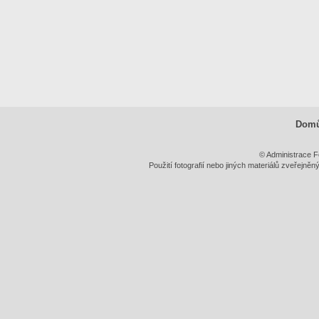
Dom
© Administrace F
Použití fotografií nebo jiných materiálů zveřejně