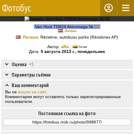
Фотобус
Van Hool TD824 Astromega №
55
Латвия
Латвия
, Rēzekne, autobusu parks (Rēzeknes AP)
Автор:
aRa
·
Литва
Дата:
5 августа 2013 г., понедельник
Оценка
+5
Параметры съёмки
Ваш комментарий
Вы не
вошли на сайт
.
Комментарии могут оставлять только зарегистрированные
пользователи.
Постоянная ссылка на фото