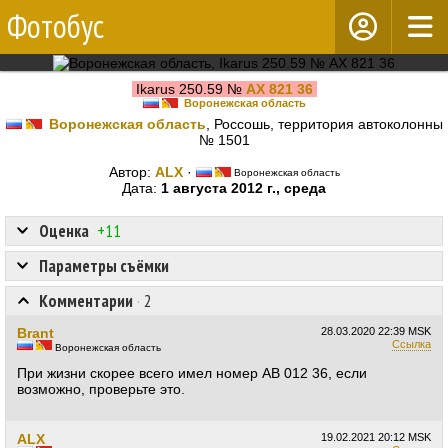
Фотобус
Ikarus 250.59 №
АХ 821 36
Воронежская область
Воронежская область
, Россошь, территория автоколонны
№ 1501
Автор:
ALX
·
Воронежская область
Дата:
1 августа 2012 г., среда
Оценка
+11
Параметры съёмки
Комментарии
·
2
Brant
28.03.2020
22:39 MSK
Ссылка
Воронежская область
При жизни скорее всего имел номер АВ 012 36, если
возможно, проверьте это.
ALX
19.02.2021
20:12 MSK