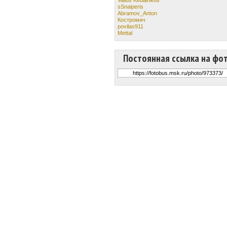
sSnaiperis
Abramov_Anton
Костромич
povilas911
Mettal
Постоянная ссылка на фо