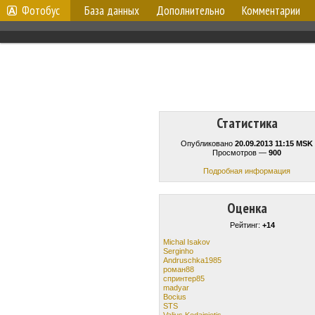
Фотобус
База данных
Дополнительно
Комментарии
Статистика
Опубликовано
20.09.2013 11:15 MSK
Просмотров —
900
Подробная информация
Оценка
Рейтинг:
+14
Michal Isakov
Serginho
Andruschka1985
роман88
спринтер85
madyar
Bocius
STS
Valius Kedainietis