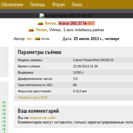
Обновления
Помощь
Форум
Поиск
Литва
,
Ikarus 260.37
№
607
Литва
, Vilnius, 1-asis troleibusų parkas
Автор:
rvr
·
Дата:
25 июля 2013 г., четверг
Литва
Параметры съёмки
Модель камеры:
Canon PowerShot SX150 IS
Время съёмки:
22.08.2013 11:36
Выдержка:
1/250 с
Диафрагменное число:
3.5
Чувствительность ISO:
80
Фокусное расстояние:
5.413 мм
Показать весь EXIF
+1
+1
Ваш комментарий
+1
+1
Вы не
вошли на сайт
.
+1
+1
Комментарии могут оставлять только зарегистрированные пол
+1
+1
+1