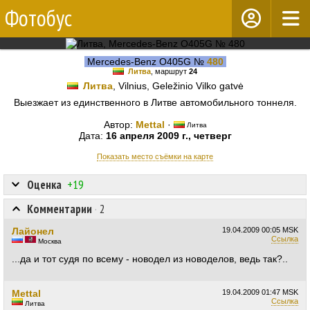
Фотобус
Mercedes-Benz O405G №
480
Литва
, маршрут
24
Литва
, Vilnius, Geležinio Vilko gatvė
Выезжает из единственного в Литве автомобильного тоннеля.
Автор:
Mettal
·
Литва
Дата:
16 апреля 2009 г., четверг
Показать место съёмки на карте
Оценка
+19
Комментарии
·
2
Лайонел
19.04.2009
00:05 MSK
Ссылка
Москва
...да и тот судя по всему - новодел из новоделов, ведь так?..
Mettal
19.04.2009
01:47 MSK
Ссылка
Литва