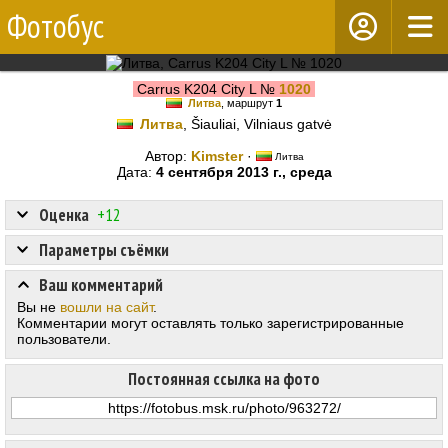
Фотобус
Carrus K204 City L №
1020
Литва
, маршрут
1
Литва
, Šiauliai, Vilniaus gatvė
Автор:
Kimster
·
Литва
Дата:
4 сентября 2013 г., среда
Оценка
+12
Параметры съёмки
Ваш комментарий
Вы не
вошли на сайт
.
Комментарии могут оставлять только зарегистрированные
пользователи.
Постоянная ссылка на фото