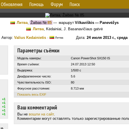
Обновления
Помощь
Форум
Поиск
Литва
,
Žaibas
№
85
— маршрут
Vilkaviškis — Panevėžys
Литва
, Kėdainiai, J. Basanavičiaus gatvė
Автор:
Valius Kedainietis
·
Дата:
24 июля 2013 г., среда
Литва
Параметры съёмки
Модель камеры:
Canon PowerShot SX150 IS
Время съёмки:
24.07.2013 12:50
Выдержка:
1/500 с
Диафрагменное число:
5.6
Чувствительность ISO:
80
Фокусное расстояние:
8.713 мм
Показать весь EXIF
+1
+1
Ваш комментарий
+1
+1
Вы не
вошли на сайт
.
+1
Комментарии могут оставлять только зарегистрированные пол
то