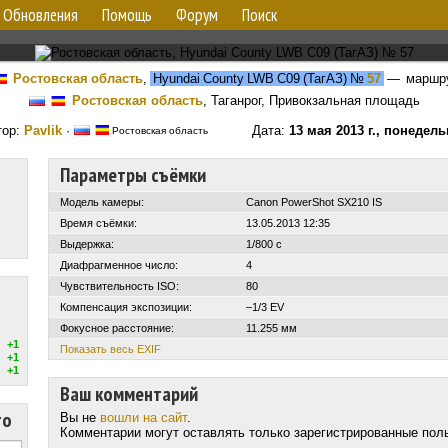
Обновления
Помощь
Форум
Поиск
Ростовская область
,
Hyundai County LWB C09 (ТагАЗ)
№
57
— маршр
Ростовская область
, Таганрог, Привокзальная площадь
тор:
Pavlik
·
Дата:
13 мая 2013 г., понедел
Ростовская область
Параметры съёмки
Модель камеры:
Canon PowerShot SX210 IS
Время съёмки:
13.05.2013 12:35
Выдержка:
1/800 с
Диафрагменное число:
4
Чувствительность ISO:
80
Компенсация экспозиции:
–1/3 EV
Фокусное расстояние:
11.255 мм
+1
Показать весь EXIF
+1
+1
Ваш комментарий
то
Вы не
вошли на сайт
.
Комментарии могут оставлять только зарегистрированные пол