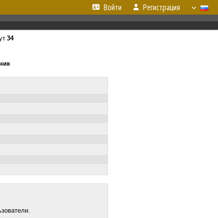
Войти
Регистрация
ут
34
ьник
ьзователи.