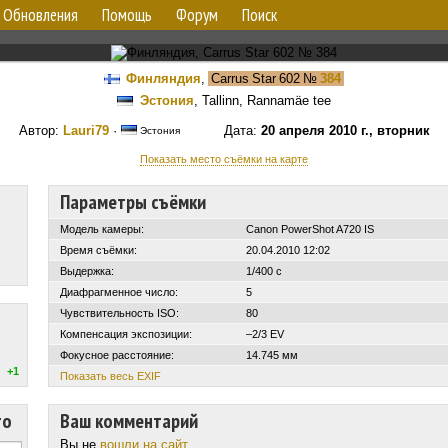
Обновления
Помощь
Форум
Поиск
Финляндия
,
Carrus Star 602
№
384
Эстония
, Tallinn, Rannamäe tee
Автор:
Lauri79
·
Дата:
20 апреля 2010 г., вторник
Эстония
Показать место съёмки на карте
Параметры съёмки
Модель камеры:
Canon PowerShot A720 IS
Время съёмки:
20.04.2010 12:02
Выдержка:
1/400 с
Диафрагменное число:
5
Чувствительность ISO:
80
Компенсация экспозиции:
–2/3 EV
Фокусное расстояние:
14.745 мм
+1
Показать весь EXIF
то
Ваш комментарий
Вы не
вошли на сайт
.