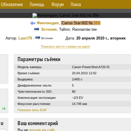
Обновления
Помощь
Форум
Поиск
Финляндия
,
Carrus Star 602
№
384
Эстония
, Tallinn, Rannamäe tee
Автор:
Lauri79
·
Дата:
20 апреля 2010 г., вторник
Эстония
Показать место съёмки на карте
Параметры съёмки
Модель камеры:
Canon PowerShot A720 IS
Время съёмки:
20.04.2010 12:02
Выдержка:
1/400 с
Диафрагменное число:
5
Чувствительность ISO:
80
Компенсация экспозиции:
–2/3 EV
Фокусное расстояние:
14.745 мм
+1
Показать весь EXIF
то
Ваш комментарий
Вы не
вошли на сайт
.