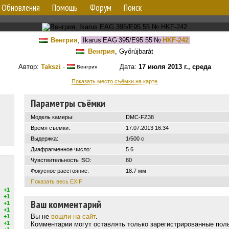
Обновления
Помощь
Форум
Поиск
Венгрия
,
Ikarus EAG 395/E95.55
№
HKF-242
Венгрия
, Győrújbarát
Автор:
Takszi
·
Дата:
17 июля 2013 г., среда
Венгрия
Показать место съёмки на карте
Параметры съёмки
Модель камеры:
DMC-FZ38
Время съёмки:
17.07.2013 16:34
Выдержка:
1/500 с
Диафрагменное число:
5.6
Чувствительность ISO:
80
Фокусное расстояние:
18.7 мм
Показать весь EXIF
+1
+1
Ваш комментарий
+1
+1
Вы не
вошли на сайт
.
+1
+1
Комментарии могут оставлять только зарегистрированные пол