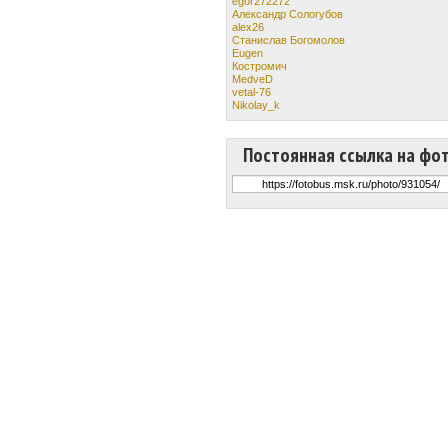
egor272272
Александр Сологубов
alex26
Станислав Богомолов
Eugen
Костромич
MedveD
vetal-76
Nikolay_k
Постоянная ссылка на фо