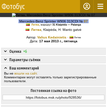
Фотобус
Mercedes-Benz Sprinter W906 313CDI №
07
Литва
, маршрут
31 Klaipėda — Palanga
Литва
, Klaipėda, H. Manto gatvė
Автор:
Valius Kedainietis
·
Литва
Дата:
17 мая 2013 г., пятница
Оценка
+6
Параметры съёмки
Ваш комментарий
Вы не
вошли на сайт
.
Комментарии могут оставлять только зарегистрированные
пользователи.
Постоянная ссылка на фото