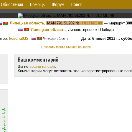
Обновления
Помощь
Форум
Поиск
Липецкая область
,
MAN 791 SL202
№
Н 813 МЕ 48
— маршрут
30
Липецкая область
, Липецк, проспект Победы
втор:
kescha035
·
Дата:
6 июля 2013 г., субб
Липецкая область
Показать место съёмки на карте
Ваш комментарий
Вы не
вошли на сайт
.
Комментарии могут оставлять только зарегистрированные пол
+1
+1
+1
+1
+1
+1