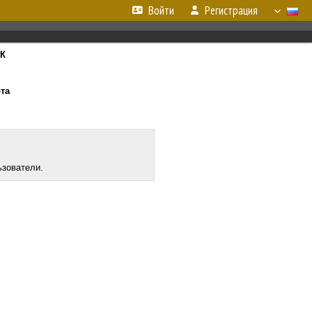
Войти
Регистрация
8К
ота
ьзователи.