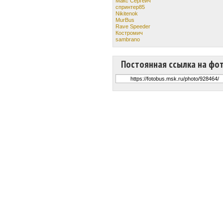
Макс Сергеич
спринтер85
Nikitenok
MurBus
Rave Speeder
Костромич
sambrano
Постоянная ссылка на фо