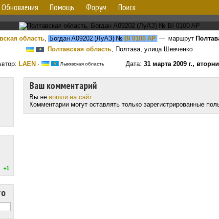
Обновления
Помощь
Форум
Поиск
вская область
,
Богдан А09202 (ЛуАЗ)
№
BI 0100 AP
— маршрут
Полтав
Полтавская область
, Полтава, улица Шевченко
Автор:
LAEN
·
Дата:
31 марта 2009 г., вторн
Львовская область
Ваш комментарий
Вы не
вошли на сайт
.
Комментарии могут оставлять только зарегистрированные пол
+1
то