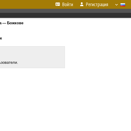
Войти
Регистрация
а — Божкове
ик
ьзователи.